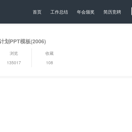
首页
工作总结
年会颁奖
简历竞聘
PPT模板(2006)
浏览
收藏
135017
108